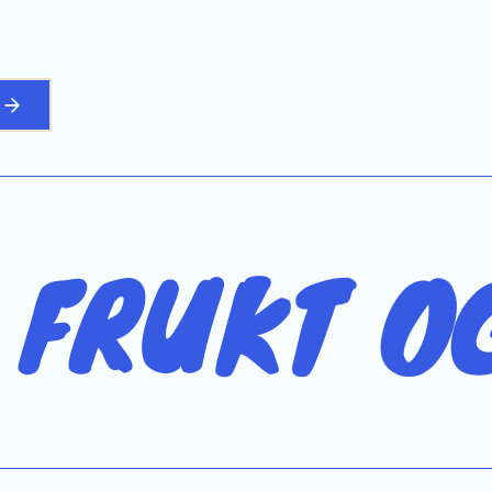
å
 FRUKT O