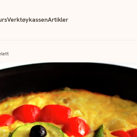
urs
Verktøykassen
Artikler
lett