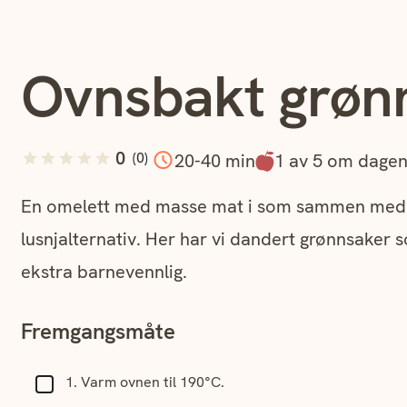
Ovnsbakt grøn
jon
0
(
0
)
20-40 min
1 av 5 om dage
En omelett med masse mat i som sammen med en s
lusnjalternativ. Her har vi dandert grønnsaker s
ekstra barnevennlig.
Fremgangsmåte
Varm ovnen til 190°C.