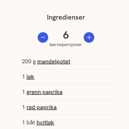
Ingredienser
Antall barneporsjoner
Trekk fra en porsjon
Legg til en pors
barneporsjoner
200
g
mandelpotet
1
løk
1
grønn paprika
1
rød paprika
1
båt
hvitløk